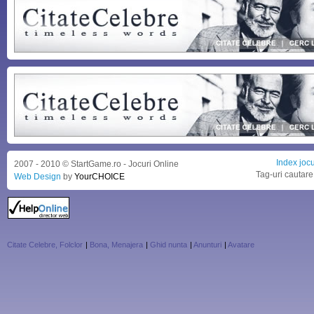
Index jocu
2007 - 2010 © StartGame.ro - Jocuri Online
Tag-uri cautare
Web Design
by
YourCHOICE
Citate Celebre, Folclor
|
Bona, Menajera
|
Ghid nunta
|
Anunturi
|
Avatare