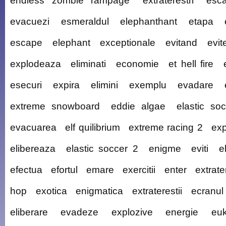
endless zombie rampage
extraterestri
esc
evacuezi
esmeraldul
elephanthant
etapa
escape
elephant
exceptionale
evitand
evit
explodeaza
eliminati
economie
et hell fire
esecuri
expira
elimini
exemplu
evadare
extreme snowboard
eddie algae
elastic so
evacuarea
elf quilibrium
extreme racing 2
ex
elibereaza
elastic soccer 2
enigme
eviti
e
efectua
efortul
emare
exercitii
enter
extrater
hop
exotica
enigmatica
extraterestii
ecranul
eliberare
evadeze
explozive
energie
euk