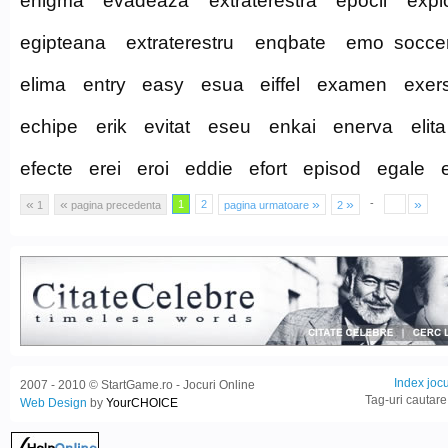
enigma
evadeaza
extraterestra
epocii
expl
egipteana
extraterestru
enqbate
emo socce
elima
entry
easy
esua
eiffel
examen
exer
echipe
erik
evitat
eseu
enkai
enerva
elita
efecte
erei
eroi
eddie
efort
episod
egale
«
«
»
»
»
-
1
2
1
pagina precedenta
pagina urmatoare
2
Index jocu
2007 - 2010 © StartGame.ro - Jocuri Online
Tag-uri cautare
Web Design
by
YourCHOICE