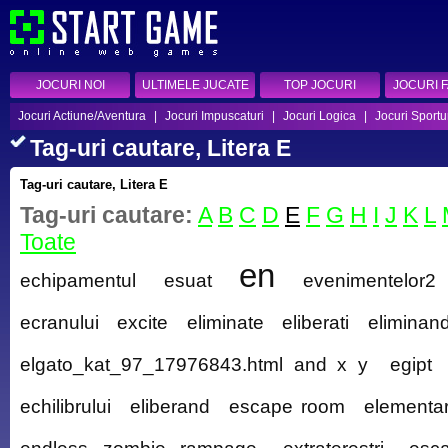
JOCURI NOI
ULTIMELE JUCATE
TOP JOCURI
JOCURI 
Jocuri Actiune/Aventura
|
Jocuri Impuscaturi
|
Jocuri Logica
|
Jocuri Sportu
Tag-uri cautare, Litera E
Tag-uri cautare, Litera E
Tag-uri cautare:
A
B
C
D
E
F
G
H
I
J
K
L
Toate
en
echipamentul
esuat
evenimentelor2
ecranului
excite
eliminate
eliberati
eliminan
elgato_kat_97_17976843.html and x y
egipt
echilibrului
eliberand
escape room
elementa