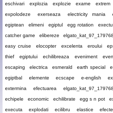
eschivari
explozia
explozie
exame
extrem
expolodeze
exerseaza
electricity mania
egiptean
elimeni
egiptul
egg rotation
exectu
catcher game
elibereze
elgato_kat_97_17976
easy cruise
elocopter
excelenta
eroului
ep
thief
egiptului
echilibreaza
eveniment
even
escaping
electrica
esmerald
earth special
e
egiptbal
elemente
ecscape
e-english
ex
extermina
efectuarea
elgato_kat_97_17976
echipele
economic
echilibrate
egg s n pot
e
executa
explodati
ecilibru
elastice
efecte