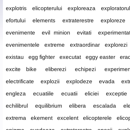
explotris
elicopterului
exploreaza
exploratoru
efortului
elements
extraterestre
exploreze
evenimente
evil minion
evitati
experimenta
evenimentele
extreme
extraordinar
explorezi
existau
egg fighter
executat
eggy easter
era
excite bike
eliberezi
echipezi
experimen
electrificate
explozii
explodeze
evada
ext
engleza
ecuatiile
ecuatii
eliciei
exceptie
echilibrul
equilibrium
elibera
escalada
el
extrema
ekement
excelent
elicopterele
elico