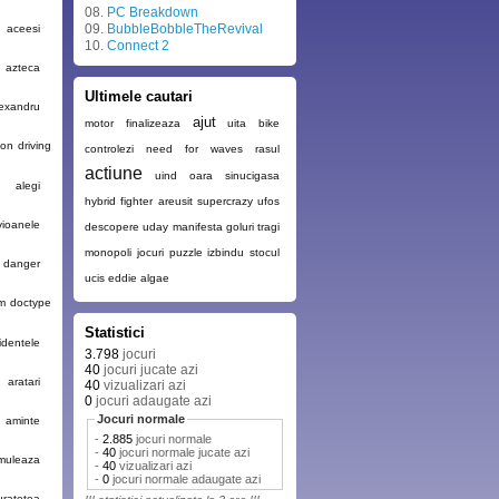
08.
PC Breakdown
09.
BubbleBobbleTheRevival
aceesi
10.
Connect 2
azteca
Ultimele cautari
lexandru
ajut
motor
finalizeaza
uita
bike
ion driving
controlezi
need for waves
rasul
actiune
uind
oara
sinucigasa
1
alegi
hybrid fighter
areusit
supercrazy
ufos
vioanele
descopere
uday
manifesta
goluri
tragi
monopoli
jocuri puzzle
izbindu
stocul
 danger
ucis
eddie algae
am doctype
Statistici
identele
3.798
jocuri
40
jocuri jucate azi
aratari
40
vizualizari azi
0
jocuri adaugate azi
Jocuri normale
aminte
-
2.885
jocuri normale
-
40
jocuri normale jucate azi
muleaza
-
40
vizualizari azi
-
0
jocuri normale adaugate azi
uratetea