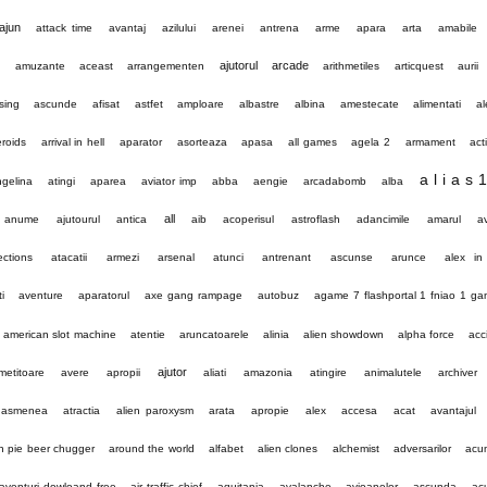
ajun
attack time
avantaj
azilului
arenei
antrena
arme
apara
arta
amabile
ajutorul
arcade
i
amuzante
aceast
arrangementen
arithmetiles
articquest
aurii
sing
ascunde
afisat
astfet
amploare
albastre
albina
amestecate
alimentati
a
eroids
arrival in hell
aparator
asorteaza
apasa
all games
agela 2
armament
act
a l i a s 
gelina
atingi
aparea
aviator imp
abba
aengie
arcadabomb
alba
all
anume
ajutourul
antica
aib
acoperisul
astroflash
adancimile
amarul
a
ections
atacatii
armezi
arsenal
atunci
antrenant
ascunse
arunce
alex in
i
aventure
aparatorul
axe gang rampage
autobuz
agame 7 flashportal 1 fniao 1 g
american slot machine
atentie
aruncatoarele
alinia
alien showdown
alpha force
acc
ajutor
metitoare
avere
apropii
aliati
amazonia
atingire
animalutele
archiver
asmenea
atractia
alien paroxysm
arata
apropie
alex
accesa
acat
avantajul
n pie beer chugger
around the world
alfabet
alien clones
alchemist
adversarilor
acu
aventuri dowloand free
air traffic chief
aquitania
avalanche
avioanelor
ascunda
ac