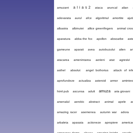
a l i a s 2
amuzant
ataca
aruncal
alian
adevarata
aurul
afce
algoritmul
amortite
ajut
albastra
albinutei
allice greenfingers
animal cros
aparatura
abba the fox
apollon
absoarbe
ast
gameune
aparati
avea
autobuzului
alien
an
atacarea
amenintarea
aerieni
atat
agresivi
asthel
absolut
angel bothorius
attack of inf
aprofundeze
actualiza
asteroid
armor
amintest
amuza
html pub
ascunsa
adult
aria giovani
arsenalul
aerobic
abstract
animal
apele
a
amazing racer
asemenea
autumn war
adora
arbaleta
apasata
actioneze
apropiere
america
arrogancy demo
aleasa
amazing knight
arcade 