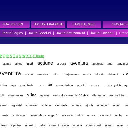
TOP JOCURI
JOCURI FAVORITE
CONTUL MEU
CONTACT
|
Jocuri Logica
|
Jocuri Sporturi
|
Jocuri Amuzament
|
Jocuri Cazinou
|
Crear
P
Q
R
S
T
U
V
W
X
Y
Z
Toate
actiune
aventura
ajut
atinsa
altele
areusit
acumula
anul
advance
aventura
av
atacat
atmosfera
alte
aranjamente
atatea
atlantis
alchemie
art
afara
alpi
asamblati
acum
aquarotation
arnold
acopera
anime girl bunny
a line
gili
antreneaza
agatat
arround de word in 80 day
alfabetului
automobile
omerat
agreabil
apasand
apleca
aventurile
actiona
ajunh
adversari
avand
a
ajuta
romele
accidental
asteroids revenge 3
adversar
altor
aunca
asemeni
a
tivezi
alpinism
amazing
alta
armed invasion
acvariu
adescoperit
aveau
atins