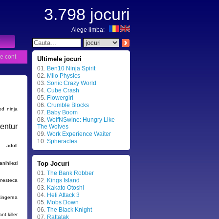
3.798
jocuri
Alege limba:
e cont
Ultimele jocuri
01.
Ben10 Ninja Spirit
02.
Milo Physics
03.
Sonic Crazy World
04.
Cube Crash
05.
Flowergirl
06.
Crumble Blocks
d ninja
07.
Baby Boom
08.
WolfNSwine: Hungry Like
entur
The Wolves
09.
Work Experience Waiter
10.
Spheracles
adolf
Top Jocuri
anihilezi
01.
The Bank Robber
02.
Kings Island
mesteca
03.
Kakato Otoshi
04.
Heli Attack 3
tingerea
05.
Mobs Down
06.
The Black Knight
ant killer
07.
Rattatak