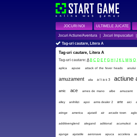
JOCURI NOI
ULTIMELE JUCATE
Jocuri Actiune/Aventura
|
Jocuri Impuscaturi
Tag-uri cautare, Litera A
Tag-uri cautare, Litera A
Tag-uri cautare:
A
B
C
D
E
F
G
H
I
J
K
L
M
N
O
aplica
apuse
attack of the fever heads
anului
actiune 
amuzament
a l i a s 3
alia
ace
amic
arnes de mano
albe
amuzamt
arte
alley
anihilizi
apoi
arms dealer 2
aici
a
atinge
america
ajutatil
air
arcade town
agl
additivenglend
alegand
aditional
acumulezi
a
ajunge
ajutatile
aeronave
apuca
accelera
ac