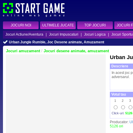
JOCURI NOI
ULTIMELE JUCATE
TOP JOCURI
JOCURI 
Jocuri Actiune/Aventura
|
Jocuri Impuscaturi
|
Jocuri Logica
|
Jocuri Sportu
Urban Jungle Rumble, Joc Desene animate, Amuzament
Jocuri amuzament
/
Jocuri desene animate, amuzament
Urban J
Descriere
In acest joc p
adversarul.
Votul tau
1
2
3
Click-uri:
5126
Producator:
Ul
5126 ori