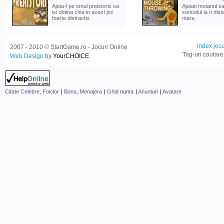
Ajuta-l pe omul preistoric sa
Ajutati motanul s
isi obtina cina in acest joc
soricelul la o dis
foarte distractiv.
mare.
Index jocu
2007 - 2010 © StartGame.ro - Jocuri Online
Tag-uri cautare
Web Design
by
YourCHOICE
Citate Celebre, Folclor
|
Bona, Menajera
|
Ghid nunta
|
Anunturi
|
Avatare