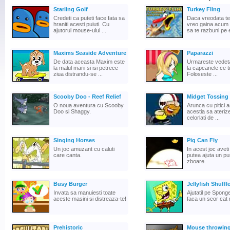
Starling Golf
Turkey Fling
Credeti ca puteti face fata sa
Daca vreodata te
hraniti acesti puiuti. Cu
vreo gaina acum
ajutorul mouse-ului ...
sa te razbuni pe e
Maxims Seaside Adventure
Paparazzi
De data aceasta Maxim este
Urmareste vedeta 
la malul marii si isi petrece
la capcanele ce ti 
ziua distrandu-se ...
Foloseste ...
Scooby Doo - Reef Relief
Midget Tossing
O noua aventura cu Scooby
Arunca cu pitici a
Doo si Shaggy.
acestia sa ateriz
celorlati de ...
Singing Horses
Pig Can Fly
Un joc amuzant cu caluti
In acest joc avet
care canta.
putea ajuta un pu
zboare.
Busy Burger
Jellyfish Shuff
Invata sa manuiesti toate
Ajutatil pe Spon
aceste masini si distreaza-te!
faca un scor cat
Prehistoric
Mouse throwin