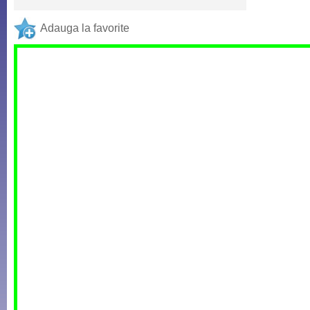
Adauga la favorite