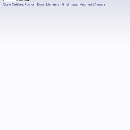
Citate Celebre, Folclor
|
Bona, Menajera
|
Ghid nunta
|
Anunturi
|
Avatare