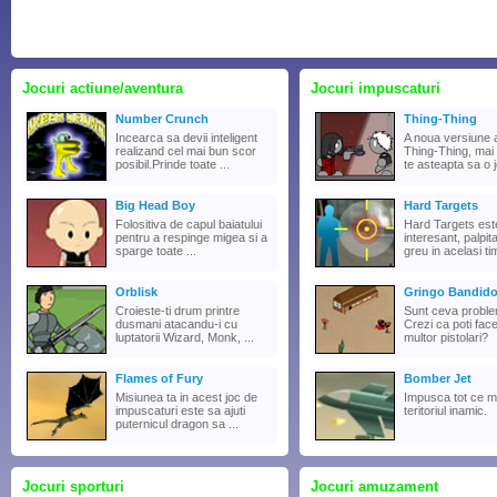
Jocuri actiune/aventura
Jocuri impuscaturi
Number Crunch
Thing-Thing
Incearca sa devii inteligent
A noua versiune a
realizand cel mai bun scor
Thing-Thing, mai 
posibil.Prinde toate ...
te asteapta sa o j
Big Head Boy
Hard Targets
Folositiva de capul baiatului
Hard Targets est
pentru a respinge migea si a
interesant, palpit
sparge toate ...
greu in acelasi ti
Orblisk
Gringo Bandid
Croieste-ti drum printre
Sunt ceva proble
dusmani atacandu-i cu
Crezi ca poti face
luptatorii Wizard, Monk, ...
multor pistolari?
Flames of Fury
Bomber Jet
Misiunea ta in acest joc de
Impusca tot ce m
impuscaturi este sa ajuti
teritoriul inamic.
puternicul dragon sa ...
Jocuri sporturi
Jocuri amuzament