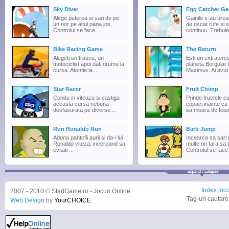
Sky Diver
Egg Catcher G
Alege puterea si sari de pe
Gainile s-au urca
un nor pe altul pana jos.
de uscat rufe si 
Controlul se face ...
continuu. Trebuie 
Bike Racing Game
The Return
Alegeti un traseu, un
Esti un extratere
motociclist apoi dati drumu la
planeta Borgula
cursa. Atentie la ...
Maximus. Ai avut 
Star Racer
Fruit Chimp
Condu in viteaza si castiga
Prinde fructele c
aceasta cursa nebuna
copaci inainte ca
desfasurata pe diverse ...
sa moara de foam
Run Ronaldo Run
Barb Jump
Aduna pantofii aurii si da-i lui
Incearca sa sari 
Ronaldo viteza, incercand sa
multe ori fara sa t
evitati ...
Controlul se face 
Index jocu
2007 - 2010 © StartGame.ro - Jocuri Online
Tag-uri cautare
Web Design
by
YourCHOICE