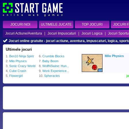
JOCURI NOI
ULTIMELE JUCATE
TOP JOCURI
JOCURI 
Jocuri Actiune/Aventura
|
Jocuri Impuscaturi
|
Jocuri Logica
|
Jocuri Sportu
Jocuri online gratuite - jocuri actiune, aventura, impuscaturi, logica, spo
Ultimele jocuri
Milo Physics
1.
Ben10 Ninja Spirit
6.
Crumble Blocks
2.
Milo Physics
7.
Baby Boom
3.
Sonic Crazy World
8.
WolfNSwine: Hun...
4.
Cube Crash
9.
Work Experience...
5.
Flowergirl
10.
Spheracles
j