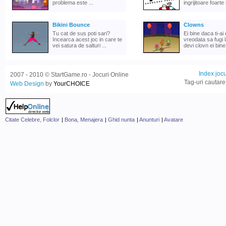
problema este ...
ingrijitoare foarte 
Bikini Bounce
Clowns
Tu cat de sus poti sari?
Ei bine daca ti-ai 
Incearca acest joc in care te
vreodata sa fugi l
vei satura de salturi ...
devi clovn ei bine 
Index jocu
2007 - 2010 © StartGame.ro - Jocuri Online
Tag-uri cautare
Web Design
by
YourCHOICE
Citate Celebre, Folclor
|
Bona, Menajera
|
Ghid nunta
|
Anunturi
|
Avatare