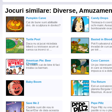
Jocuri similare: Diverse, Amuzamen
Pumpkin Carve
Candy Drops
Cat de bune sunt abilitatile
Testeaza-ti coor
dvs. de sculptura in dovleci?
ochi-maini. Asea
bomboanele exact 
Turtle Pool
Basted in Bloo
Daca nu ai jucat niciodata
Poti fi salvatorul
biliard cu testoase acum ai
invadat de curcan
sansa sa incerci si ...
pe toti ...
American Pie: Beer
Coco Cannon
Chugger
Sa vedem cat de bine iti faci
Un joc interesant
treaba ca barman.
in care ai misiun
impusca si a dobor
Baby Boom
The Return
Esti un extratere
planeta Borgula
Maximus. Ai avut 
Save Me 2
Pepe Pillz
Cladirile sunt din nou in
Pepe Pillz nu vre
flacari!Dar de data aceasta
pastile si nu o pl