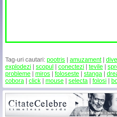
Tag-uri cautari:
pootris
|
amuzament
|
div
explodezi
|
scopul
|
conectezi
|
tevile
|
spr
probleme
|
miros
|
foloseste
|
stanga
|
dre
cobora
|
click
|
mouse
|
selecta
|
folosi
|
bo