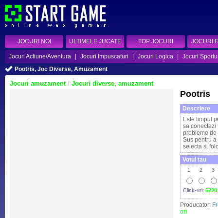
JOCURI NOI
ULTIMELE JUCATE
TOP JOCURI
JOCURI 
Jocuri Actiune/Aventura
|
Jocuri Impuscaturi
|
Jocuri Logica
|
Jocuri Sportu
Pootris, Joc Diverse, Amuzament
Jocuri amuzament
/
Jocuri diverse, amuzament
Pootris
Descriere
Este timpul p
sa conectezi 
probleme de 
Sus pentru a 
selecta si fol
Votul tau
1
2
3
Click-uri:
6220
Producator:
F
ori