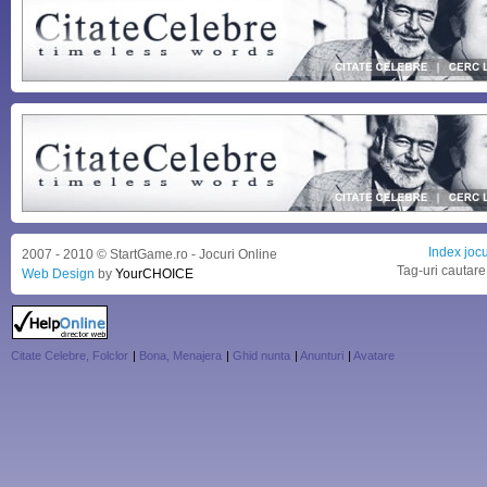
Index jocu
2007 - 2010 © StartGame.ro - Jocuri Online
Tag-uri cautare
Web Design
by
YourCHOICE
Citate Celebre, Folclor
|
Bona, Menajera
|
Ghid nunta
|
Anunturi
|
Avatare