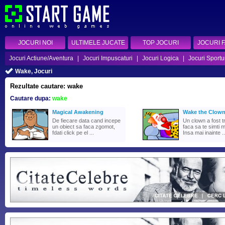
JOCURI NOI
ULTIMELE JUCATE
TOP JOCURI
JOCURI 
Jocuri Actiune/Aventura
|
Jocuri Impuscaturi
|
Jocuri Logica
|
Jocuri Sportu
Wake, Jocuri
Rezultate cautare: wake
Cautare dupa:
wake
Magical Awakening
Wake the Clow
De fiecare data cand incepe
Un clown a fost t
un obiect sa faca zgomot,
faca sa te simti m
fdati click pe el ...
Insa mai inainte ..