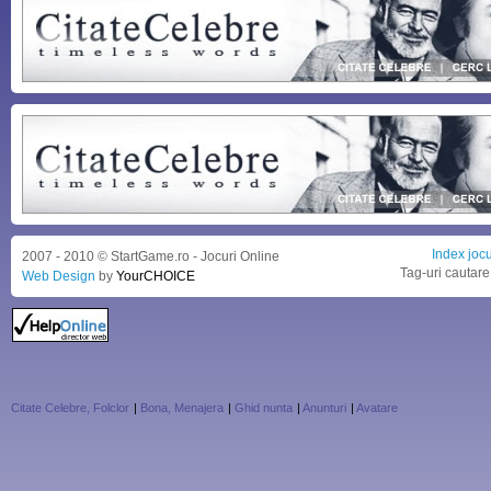
Index jocu
2007 - 2010 © StartGame.ro - Jocuri Online
Tag-uri cautare
Web Design
by
YourCHOICE
Citate Celebre, Folclor
|
Bona, Menajera
|
Ghid nunta
|
Anunturi
|
Avatare