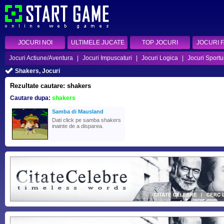
JOCURI NOI
ULTIMELE JUCATE
TOP JOCURI
JOCURI 
Jocuri Actiune/Aventura
|
Jocuri Impuscaturi
|
Jocuri Logica
|
Jocuri Sportu
Shakers, Jocuri
Rezultate cautare: shakers
Cautare dupa:
shakers
Samba di Mausland
Dati click pe samba shakers
inainte de a disparea.