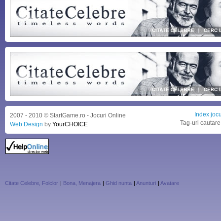
Index jocu
2007 - 2010 © StartGame.ro - Jocuri Online
Tag-uri cautare
Web Design
by
YourCHOICE
Citate Celebre, Folclor
|
Bona, Menajera
|
Ghid nunta
|
Anunturi
|
Avatare