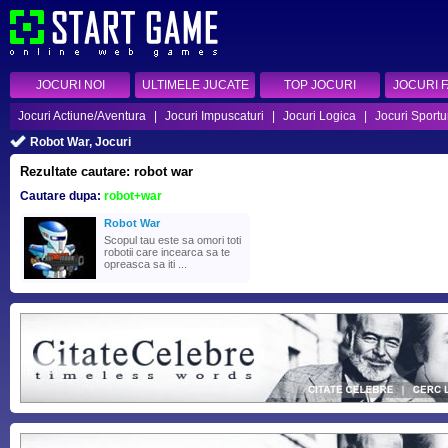
JOCURI NOI
ULTIMELE JUCATE
TOP JOCURI
JOCURI 
Jocuri Actiune/Aventura
|
Jocuri Impuscaturi
|
Jocuri Logica
|
Jocuri Sportu
Robot War, Jocuri
Rezultate cautare: robot war
Cautare dupa:
robot+war
Robot War
Scopul tau este sa omori toti
robotii care incearca sa te
opreasca sa iti ...