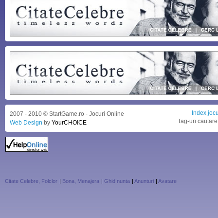
Index jocu
2007 - 2010 © StartGame.ro - Jocuri Online
Tag-uri cautare
Web Design
by
YourCHOICE
Citate Celebre, Folclor
|
Bona, Menajera
|
Ghid nunta
|
Anunturi
|
Avatare