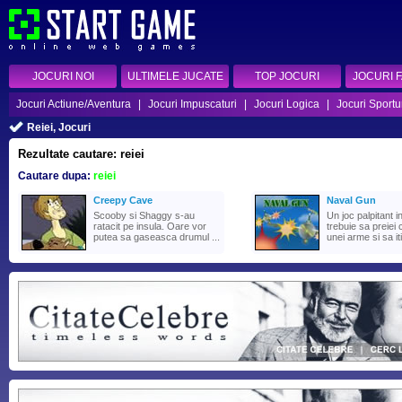
JOCURI NOI
ULTIMELE JUCATE
TOP JOCURI
JOCURI 
Jocuri Actiune/Aventura
|
Jocuri Impuscaturi
|
Jocuri Logica
|
Jocuri Sportu
Reiei, Jocuri
Rezultate cautare: reiei
Cautare dupa:
reiei
Creepy Cave
Naval Gun
Scooby si Shaggy s-au
Un joc palpitant i
ratacit pe insula. Oare vor
trebuie sa preiei 
putea sa gaseasca drumul ...
unei arme si sa iti 