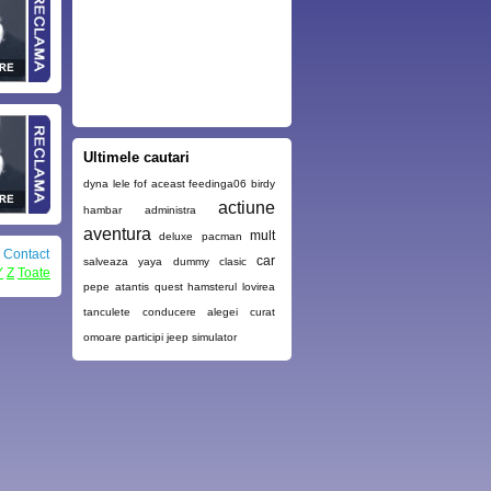
Ultimele cautari
dyna
lele
fof
aceast
feedinga06 birdy
actiune
hambar
administra
aventura
mult
deluxe pacman
|
Contact
car
salveaza
yaya
dummy
clasic
Y
Z
Toate
pepe
atantis quest
hamsterul
lovirea
tanculete
conducere
alegei
curat
omoare
participi
jeep
simulator