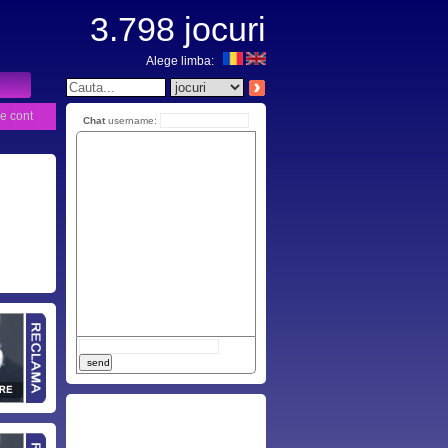
3.798
jocuri
Alege limba:
e cont
Chat
username: