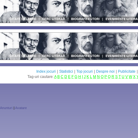
Index jocuri
|
Statistici
|
Top jocuri
|
Despre noi
|
Publicitate
Tag-uri cautare:
A
B
C
D
E
F
G
H
I
J
K
L
M
N
O
P
Q
R
S
T
U
V
W
X
Anunturi
|
Avatare