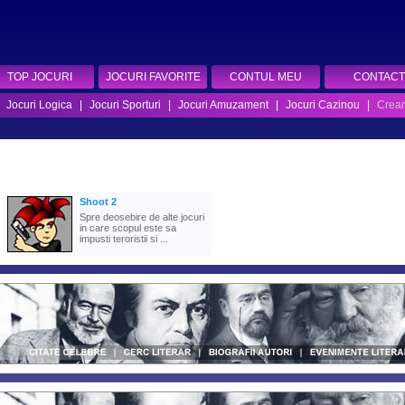
TOP JOCURI
JOCURI FAVORITE
CONTUL MEU
CONTACT
|
Jocuri Logica
|
Jocuri Sporturi
|
Jocuri Amuzament
|
Jocuri Cazinou
|
Crear
Shoot 2
Spre deosebire de alte jocuri
in care scopul este sa
impusti teroristii si ...