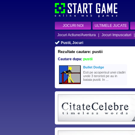
JOCURI NOI
ULTIMELE JUCATE
Jocuri Actiune/Aventura
|
Jocuri Impuscaturi
Pustii, Jocuri
Rezultate cautare: pustii
Cautare dupa:
pustii
Bullet Dodge
Esti pe acoperisul unei cladiri
unde 3 teroristi pe au in
bataia pustii. In ...