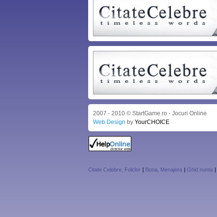
2007 - 2010 © StartGame.ro - Jocuri Online
Web Design
by
YourCHOICE
Citate Celebre, Folclor
|
Bona, Menajera
|
Ghid nunta
|