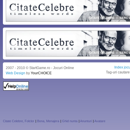
Index jocu
2007 - 2010 © StartGame.ro - Jocuri Online
Tag-uri cautare
Web Design
by
YourCHOICE
Citate Celebre, Folclor
|
Bona, Menajera
|
Ghid nunta
|
Anunturi
|
Avatare