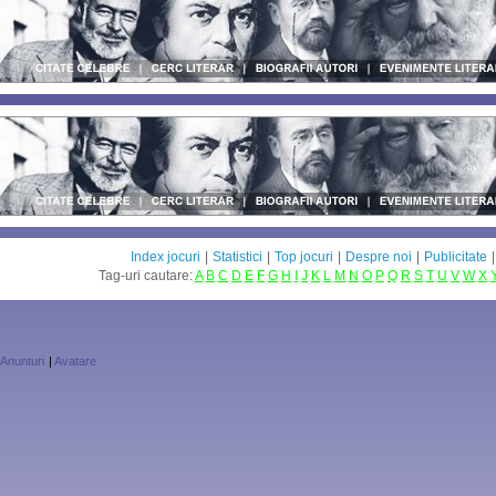
Index jocuri
|
Statistici
|
Top jocuri
|
Despre noi
|
Publicitate
Tag-uri cautare:
A
B
C
D
E
F
G
H
I
J
K
L
M
N
O
P
Q
R
S
T
U
V
W
X
Anunturi
|
Avatare