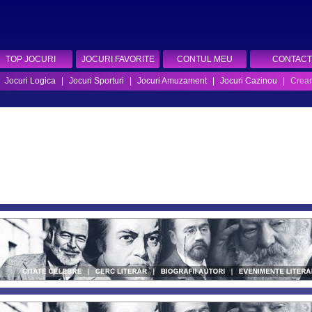
TOP JOCURI
JOCURI FAVORITE
CONTUL MEU
CONTACT
|
Jocuri Logica
|
Jocuri Sporturi
|
Jocuri Amuzament
|
Jocuri Cazinou
|
Crear