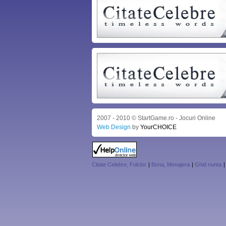
2007 - 2010 © StartGame.ro - Jocuri Online
Web Design
by
YourCHOICE
Citate Celebre, Folclor
|
Bona, Menajera
|
Ghid nunta
|