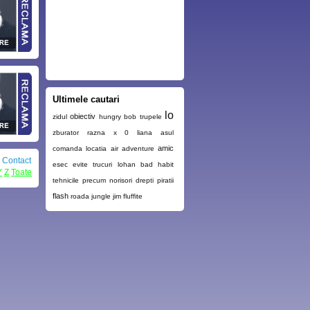
Ultimele cautari
lo
obiectiv
zidul
hungry bob
trupele
zburator
razna
x 0
liana
asul
amic
comanda
locatia
air adventure
|
Contact
esec
evite
trucuri
lohan bad habit
Y
Z
Toate
tehnicile
precum
norisori
drepti
piratii
flash
roada
jungle jim
fluffite