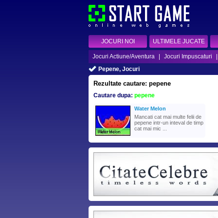
JOCURI NOI
ULTIMELE JUCATE
Jocuri Actiune/Aventura
|
Jocuri Impuscaturi
Pepene, Jocuri
Rezultate cautare: pepene
Cautare dupa:
pepene
Water Melon
Mancati cat mai multe felii de
pepene intr-un inteval de timp
cat mai mic ...