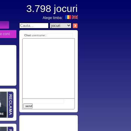
3.798
jocuri
Alege limba:
e cont
Chat
username: