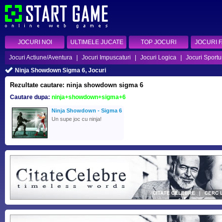
JOCURI NOI
ULTIMELE JUCATE
TOP JOCURI
JOCURI 
Jocuri Actiune/Aventura
|
Jocuri Impuscaturi
|
Jocuri Logica
|
Jocuri Sportu
Ninja Showdown Sigma 6, Jocuri
Rezultate cautare: ninja showdown sigma 6
Cautare dupa:
ninja+showdown+sigma+6
Ninja Showdown - Sigma 6
Un supe joc cu ninja!