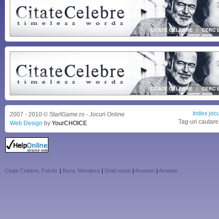
Index jocu
2007 - 2010 © StartGame.ro - Jocuri Online
Tag-uri cautare
Web Design
by
YourCHOICE
Citate Celebre, Folclor
|
Bona, Menajera
|
Ghid nunta
|
Anunturi
|
Avatare