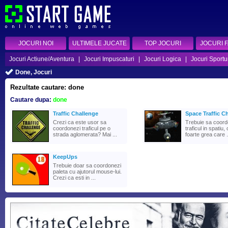
JOCURI NOI
ULTIMELE JUCATE
TOP JOCURI
JOCURI 
Jocuri Actiune/Aventura
|
Jocuri Impuscaturi
|
Jocuri Logica
|
Jocuri Sportu
Done, Jocuri
Rezultate cautare: done
Cautare dupa:
done
Traffic Challenge
Space Traffic Ch
Crezi ca este usor sa
Trebuie sa coord
coordonezi traficul pe o
traficul in spatiu,
strada aglomerata? Mai ...
foarte grea care .
KeepUps
Trebuie doar sa coordonezi
paleta cu ajutorul mouse-lui.
Crezi ca esti in ...