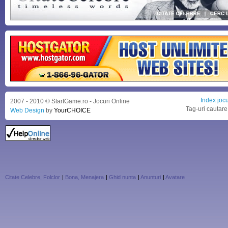
Index jocu
2007 - 2010 © StartGame.ro - Jocuri Online
Tag-uri cautare
Web Design
by
YourCHOICE
Citate Celebre, Folclor
|
Bona, Menajera
|
Ghid nunta
|
Anunturi
|
Avatare