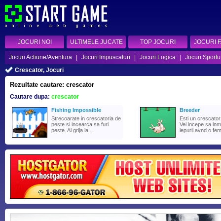
JOCURI NOI
ULTIMELE JUCATE
TOP JOCURI
JOCURI 
Jocuri Actiune/Aventura
|
Jocuri Impuscaturi
|
Jocuri Logica
|
Jocuri Sportu
Crescator, Jocuri
Rezultate cautare: crescator
Cautare dupa:
crescator
Fishing Impossible
Breeder
Strecoarate in crescatoria de
Esti un crescator 
peste si incearca sa furi
Vei incepe sa inmu
peste. Ai grija la ...
iepurii avnd o fem