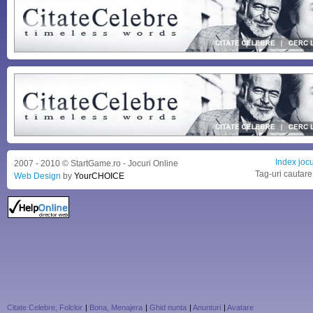
Index jocu
2007 - 2010 © StartGame.ro - Jocuri Online
Tag-uri cautare
Web Design
by
YourCHOICE
Citate Celebre, Folclor
|
Bona, Menajera
|
Ghid nunta
|
Anunturi
|
Avatare