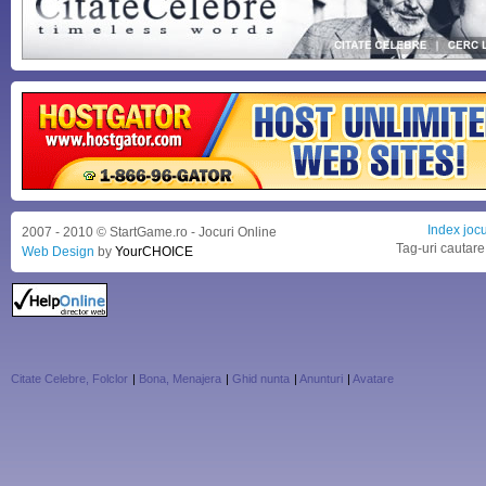
Index jocu
2007 - 2010 © StartGame.ro - Jocuri Online
Tag-uri cautare
Web Design
by
YourCHOICE
Citate Celebre, Folclor
|
Bona, Menajera
|
Ghid nunta
|
Anunturi
|
Avatare