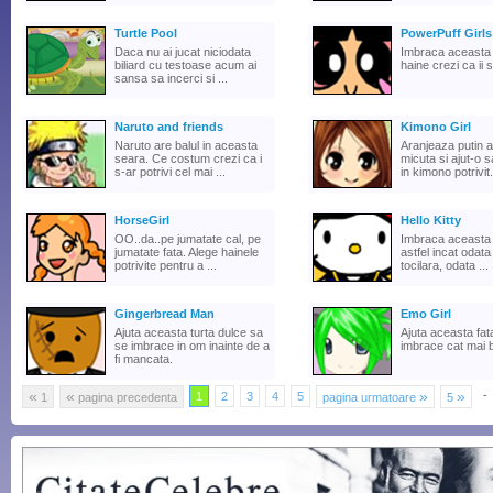
Turtle Pool
PowerPuff Girls
Daca nu ai jucat niciodata
Imbraca aceasta f
biliard cu testoase acum ai
haine crezi ca ii 
sansa sa incerci si ...
Naruto and friends
Kimono Girl
Naruto are balul in aceasta
Aranjeaza putin 
seara. Ce costum crezi ca i
micuta si ajut-o s
s-ar potrivi cel mai ...
in kimono potrivit.
HorseGirl
Hello Kitty
OO..da..pe jumatate cal, pe
Imbraca aceasta 
jumatate fata. Alege hainele
astfel incat odat
potrivite pentru a ...
tocilara, odata ...
Gingerbread Man
Emo Girl
Ajuta aceasta turta dulce sa
Ajuta aceasta fa
se imbrace in om inainte de a
imbrace cat mai b
fi mancata.
«
«
»
»
-
1
2
3
4
5
1
pagina precedenta
pagina urmatoare
5