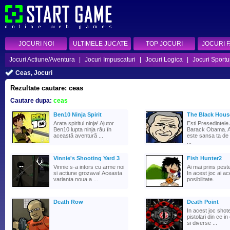
JOCURI NOI
ULTIMELE JUCATE
TOP JOCURI
JOCURI 
Jocuri Actiune/Aventura
|
Jocuri Impuscaturi
|
Jocuri Logica
|
Jocuri Sportu
Ceas, Jocuri
Rezultate cautare: ceas
Cautare dupa:
ceas
Ben10 Ninja Spirit
The Black Hous
Arata spiritul ninja! Ajutor
Esti Presedintele 
Ben10 lupta ninja rău în
Barack Obama. 
această aventură ...
este sansa ta de 
...
Vinnie's Shooting Yard 3
Fish Hunter2
Vinnie s-a intors cu arme noi
Ai mai prins peste
si actiune grozava! Aceasta
In acest joc ai a
varianta noua a ...
posibilitate.
Death Row
Death Point
In acest joc shoter
pistolari din ce i
si diverse ...