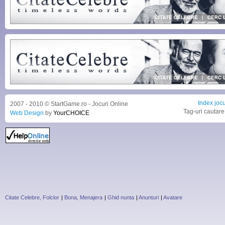
Index jocu
2007 - 2010 © StartGame.ro - Jocuri Online
Tag-uri cautare
Web Design
by
YourCHOICE
Citate Celebre, Folclor
|
Bona, Menajera
|
Ghid nunta
|
Anunturi
|
Avatare