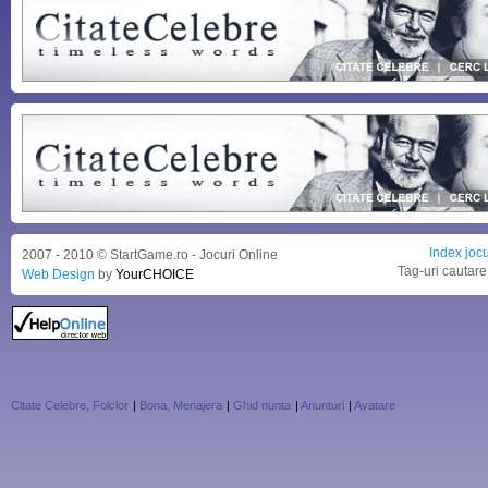
Index jocu
2007 - 2010 © StartGame.ro - Jocuri Online
Tag-uri cautare
Web Design
by
YourCHOICE
Citate Celebre, Folclor
|
Bona, Menajera
|
Ghid nunta
|
Anunturi
|
Avatare