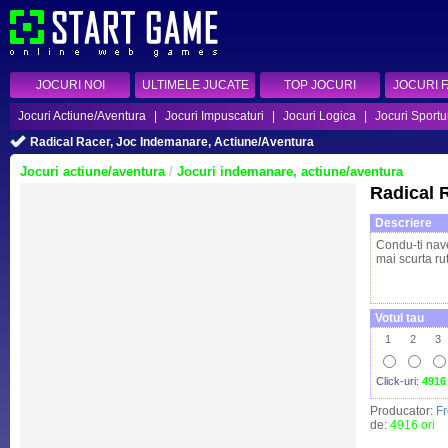
JOCURI NOI
ULTIMELE JUCATE
TOP JOCURI
JOCURI 
Jocuri Actiune/Aventura
|
Jocuri Impuscaturi
|
Jocuri Logica
|
Jocuri Sportu
Radical Racer, Joc Indemanare, Actiune/Aventura
Jocuri actiune/aventura
/
Jocuri indemanare, actiune/aventura
Radical 
Descriere
Condu-ti nav
mai scurta rut
Votul tau
1
2
3
Click-uri:
4916
Producator:
F
de:
4916 ori