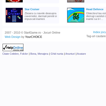
Star Cruiser
Head Defence
Zboara cu navele deasupra
Obiectivul tau es
cavernelor, darmati peretii si
distrugi castelul c
impuscati inamicii.
inainte sa ti-l ...
Index jocu
2007 - 2010 © StartGame.ro - Jocuri Online
Tag-uri cautare
Web Design
by
YourCHOICE
Citate Celebre, Folclor
|
Bona, Menajera
|
Ghid nunta
|
Anunturi
|
Avatare