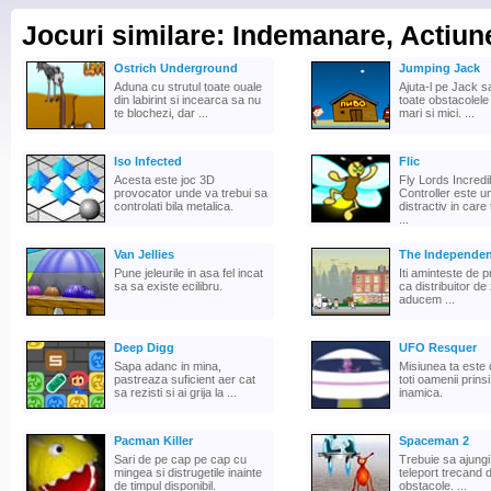
Jocuri similare: Indemanare, Actiun
Ostrich Underground
Jumping Jack
Aduna cu strutul toate ouale
Ajuta-l pe Jack s
din labirint si incearca sa nu
toate obstacolele 
te blochezi, dar ...
mari si mici. ...
Iso Infected
Flic
Acesta este joc 3D
Fly Lords Incredi
provocator unde va trebui sa
Controller este u
controlati bila metalica.
distractiv in care
...
Van Jellies
The Independen
Pune jeleurile in asa fel incat
Iti aminteste de p
sa sa existe ecilibru.
ca distribuitor de 
aducem ...
Deep Digg
UFO Resquer
Sapa adanc in mina,
Misiunea ta este 
pastreaza suficient aer cat
toti oamenii prins
sa rezisti si ai grija la ...
inamica.
Pacman Killer
Spaceman 2
Sari de pe cap pe cap cu
Trebuie sa ajungi 
mingea si distrugetile inainte
teleport trecand d
de timpul disponibil.
obstacole. ...