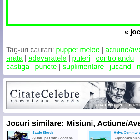
« jo
Tag-uri cautari:
puppet melee
|
actiune/av
arata
|
adevaratele
|
puteri
|
controlandu
|
castiga
|
puncte
|
suplimentare
|
jucand
|
m
Jocuri similare: Misiuni, Actiune/Av
Static Shock
Helyx Comman
Ajutati-l pe Static Shock sa
Deplaseaza elicop