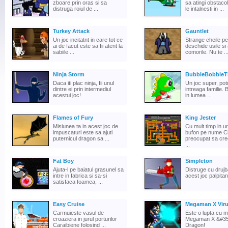
zboare prin oras si sa
sa atingi obstaco
distruga roiul de ...
le intalnesti in ...
Turkey Attack
Gauntlet
Un joc incitatnt in care tot ce
Strange cheile pe
ai de facut este sa fii atent la
deschide usile si
sabiile ...
comorile. Nu te ..
Ninja Storm
BubbleBobbleT
Daca iti plac ninja, fii unul
Un joc super, potr
dintre ei prin intermediul
intreaga familie. B
acestui joc!
in lumea ...
Flames of Fury
King Jester
Misiunea ta in acest joc de
Cu mult timp in 
impuscaturi este sa ajuti
bufon pe nume C
puternicul dragon sa ...
preocupat sa cre
...
Fat Boy
Simpleton
Ajuta-l pe baiatul grasunel sa
Distruge cu drujb
intre in fabrica si sa-si
acest joc palpitan
satisfaca foamea, ...
Easy Cruise
Megaman X Viru
Carmuieste vasul de
Este o lupta cu m
croaziera in jurul porturilor
Megaman X &#35
Caraibiene folosind ...
Dragon!