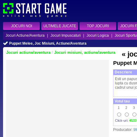
JOCURI NOI
ULTIMELE JUCATE
TOP JOCURI
JOCURI 
Jocuri Actiune/Aventura
|
Jocuri Impuscaturi
|
Jocuri Logica
|
Jocuri Sportu
Puppet Melee, Joc Misiuni, Actiune/Aventura
Jocuri actiune/aventura
/
Jocuri misiuni, actiune/aventura
« jo
Puppet M
Descriere
Esti un papus
lupta cu dusm
cadrul unui j
Votul tau
1
2
3
Click-uri:
4533
Producator:
9