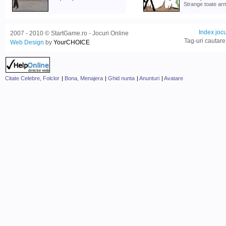
Strange toate arm
Index jocu
2007 - 2010 © StartGame.ro - Jocuri Online
Tag-uri cautare
Web Design
by
YourCHOICE
Citate Celebre, Folclor
|
Bona, Menajera
|
Ghid nunta
|
Anunturi
|
Avatare