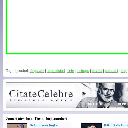
Tag-uri cautari:
kings win
|
impuscaturi
|
tinte
|
distruge
|
navele
|
celorlalti
|
regi
Jocuri similare: Tinte, Impuscaturi
Defend Your Inglor
Killer Dolls Ga