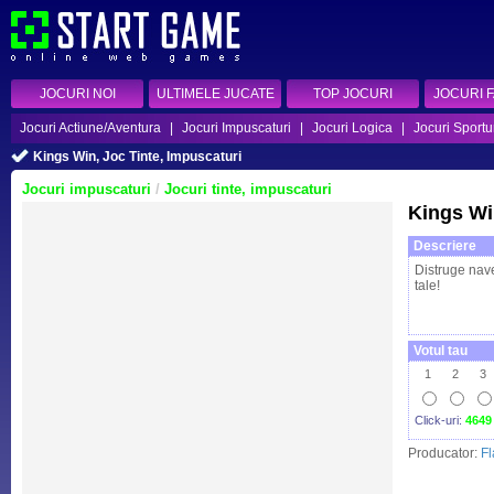
JOCURI NOI
ULTIMELE JUCATE
TOP JOCURI
JOCURI 
Jocuri Actiune/Aventura
|
Jocuri Impuscaturi
|
Jocuri Logica
|
Jocuri Sportu
Kings Win, Joc Tinte, Impuscaturi
Jocuri impuscaturi
/
Jocuri tinte, impuscaturi
Kings W
Descriere
Distruge navel
tale!
Votul tau
1
2
3
Click-uri:
4649
Producator:
F