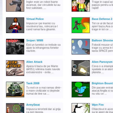
Inglor este un robot foarte
Trage in capul a
avansat, dar circuitele lui au
papusi pentru a l
fost sabotate. ...
rapid!
Virtual Police
Base Defense 2
Impusca-i pe inamici cu
Tot ce ai de facut 
revolverul tau, reincarca-l
aperi baza.Asa ce
cand ramai fara gloante.
trage in tot ce ...
Sniper: WWII
Balloon Shoote
Esti un lunetist ce trebuie sa
Folositi mouse-ul
ajute la infrangerea fortelor
trage cu arma in 
naziste.
tasta SPACE pentr
Alien Attack
Alien Paroxysm
Apara-ti baza de pe Marte
Ceva s-a intampla
&#351;i elimina toate navele
spatiala si ai ater
extraterestre - evita ...
planeta ...
Tank 2008
Brighton Bount
Tu esti ce a mai ramas dintr-
Din pacate extrat
o mare civilizatie si depinde
atacat Anglia si o
numai de tine sa ...
nu stiu ce ...
ArmySwat
Wpn Fire
Impusca teroristii dar ai grija
Obiectivul in aces
ca pot riposta.
sa te aperi de ina